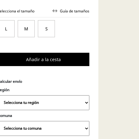
elecciona el tamaño
Guía de tamaños
L
M
S
alcular envío
egión
Comuna