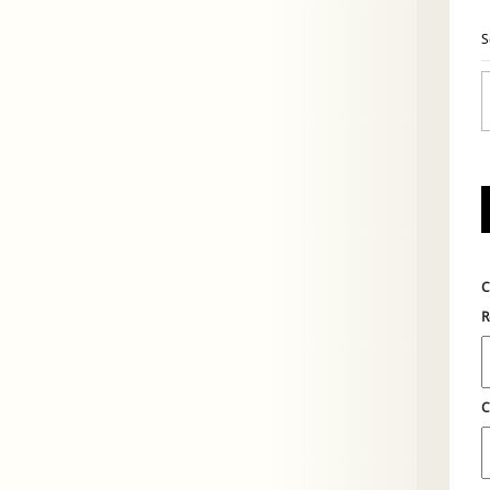
S
C
R