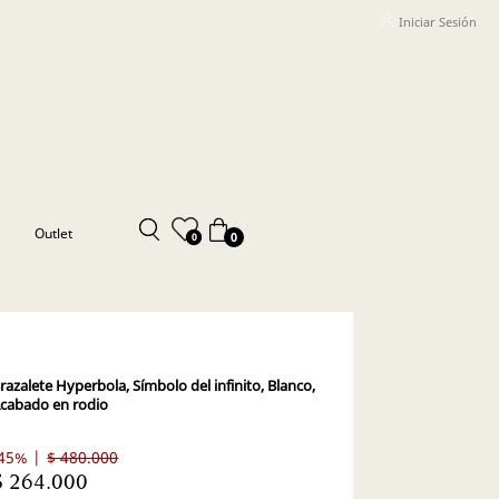
Iniciar Sesión
Outlet
0
0
razalete Hyperbola, Símbolo del infinito, Blanco,
cabado en rodio
45% |
$ 480.000
$ 264.000