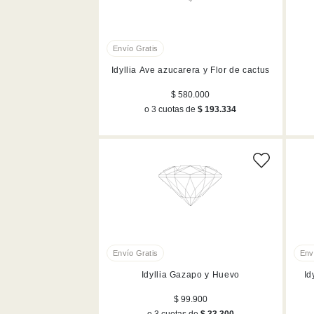
Idyllia Ave azucarera y Flor de cactus
$ 580.000
o 3 cuotas de
$ 193.334
Idyllia Gazapo y Huevo
Id
$ 99.900
o 3 cuotas de
$ 33.300