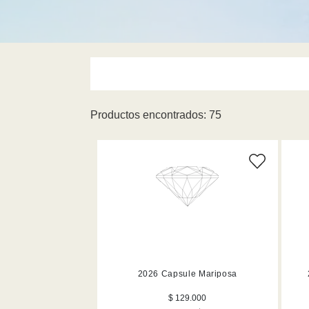
Productos encontrados: 75
Tamañ
Amarillo (3)
Blanco (7)
Gris (1)
Multicolor (14
2026 Capsule Mariposa
Rojo (3)
$ 129.000