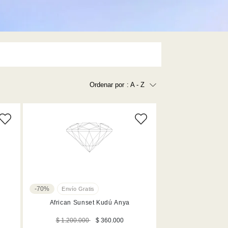
Ordenar por
: A - Z
plateado (2)
(7)
Precio más bajo
Precio más alto
oro champán (6)
Los más vendidos
A - Z
Z - A
Fecha de lanzamiento
-70%
Mejor descuento
African Sunset Kudú Anya
$ 1.200.000
$ 360.000