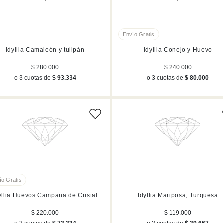
Idyllia Camaleón y tulipán
Idyllia Conejo y Huevo
$ 280.000
$ 240.000
o 3 cuotas de
$ 93.334
o 3 cuotas de
$ 80.000
yllia Huevos Campana de Cristal
Idyllia Mariposa, Turquesa
$ 220.000
$ 119.000
o 3 cuotas de
$ 73.334
o 3 cuotas de
$ 39.667