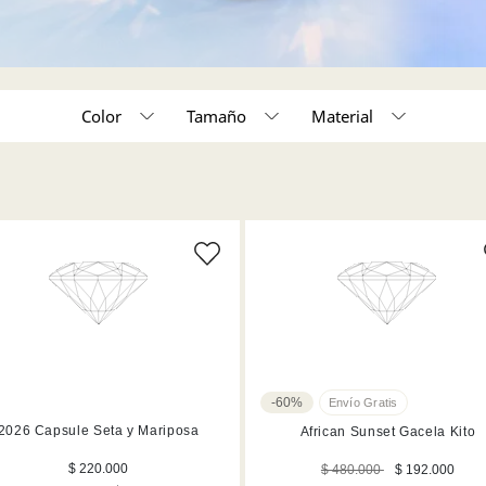
Color
Tamaño
Material
o unico (21)
Cristales (49)
Tamaño único (50)
Acabado en tono 
Azul (3)
Acabado en tono oro champaigne (2)
Cristales y metal 
Dorado (2)
Cristales y metal acabado (9)
Acabado en tono 
Marrón (5)
)
Negro (3)
-60%
2026 Capsule Seta y Mariposa
Rosa (5)
African Sunset Gacela Kito
$ 220.000
$ 480.000
$ 192.000