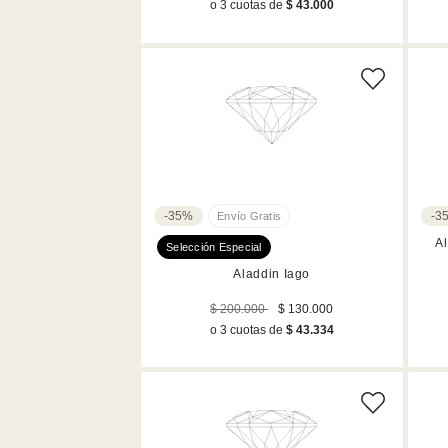
Verde (8)
o 3 cuotas de
$ 43.000
Lilas (19)
-35%
-3
A
Aladdin Iago
$ 200.000
$ 130.000
o 3 cuotas de
$ 43.334