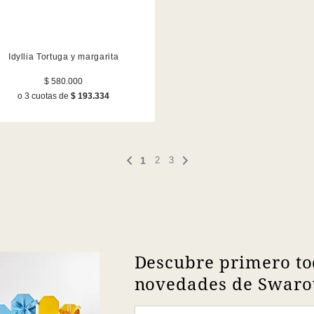
Idyllia Tortuga y margarita
$ 580.000
o 3 cuotas de
$ 193.334
1
2
3
Descubre primero to
novedades de Swarov