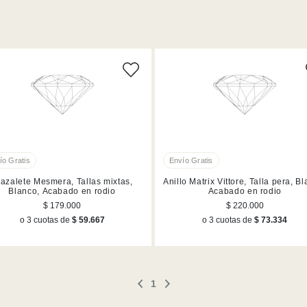
Acabado en tono oro rosa (1)
M (1)
Acabado en rodio (2)
Talla 55 (1)
razalete Mesmera, Tallas mixtas,
Anillo Matrix Vittore, Talla pera, B
Blanco, Acabado en rodio
Acabado en rodio
$ 179.000
$ 220.000
o 3 cuotas de
$ 59.667
o 3 cuotas de
$ 73.334
1