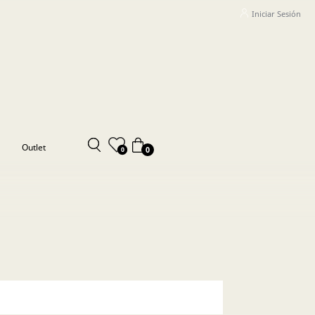
Iniciar Sesión
Outlet
0
0
- 250,000 (2)