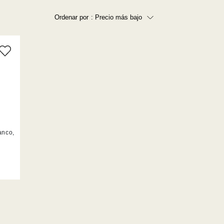
Ordenar por
: Precio más bajo
Precio más bajo
Precio más alto
Los más vendidos
A - Z
Z - A
Fecha de lanzamiento
Mejor descuento
lanco,