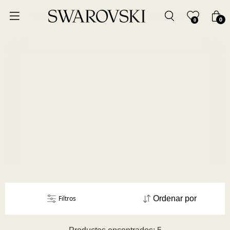
Ordenar por
0
0
Precio más bajo
Precio más alto
Los más vendidos
A - Z
Z - A
Fecha de lanzamiento
Filtros
Ordenar por
Mejor descuento