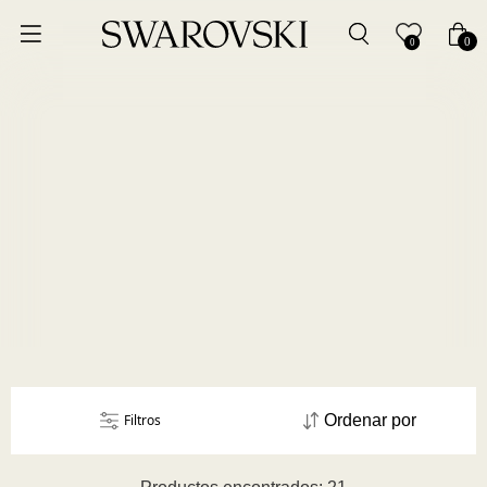
Ordenar por
0
0
Precio más bajo
Precio más alto
Los más vendidos
A - Z
Z - A
Fecha de lanzamiento
Filtros
Ordenar por
Mejor descuento