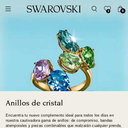
Ordenar por
0
0
Precio más bajo
Precio más alto
Los más vendidos
A - Z
Z - A
Fecha de lanzamiento
Anillos de cristal
Encuentra tu nuevo complemento ideal para todos los días en
Mejor descuento
nuestra cautivadora gama de anillos: de compromiso, bandas
atemporales y piezas combinables que realzarán cualquier prenda,