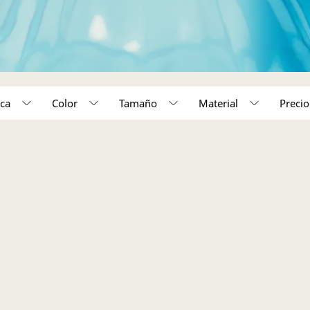
ca
Color
Tamaño
Material
50,000 - 150,000 (1)
55 (1)
Acabado en tono oro rosa (1)