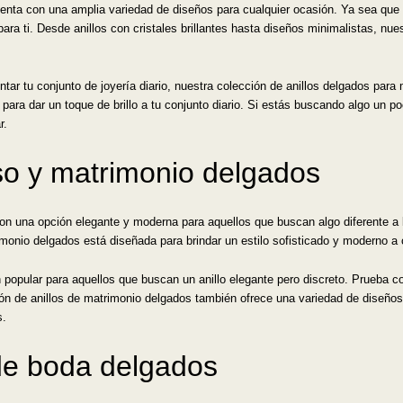
enta con una amplia variedad de diseños para cualquier ocasión. Ya sea que b
ara ti. Desde anillos con cristales brillantes hasta diseños minimalistas, nues
ar tu conjunto de joyería diario, nuestra colección de anillos delgados para
 para dar un toque de brillo a tu conjunto diario. Si estás buscando algo un p
r.
so y matrimonio delgados
n una opción elegante y moderna para aquellos que buscan algo diferente a 
onio delgados está diseñada para brindar un estilo sofisticado y moderno a c
opular para aquellos que buscan un anillo elegante pero discreto. Prueba con
ción de anillos de matrimonio delgados también ofrece una variedad de diseños,
s.
 de boda delgados