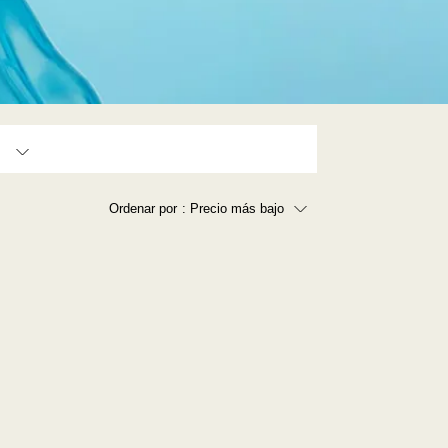
Ordenar por
: Precio más bajo
Precio más bajo
Precio más alto
Los más vendidos
A - Z
Z - A
Fecha de lanzamiento
Mejor descuento