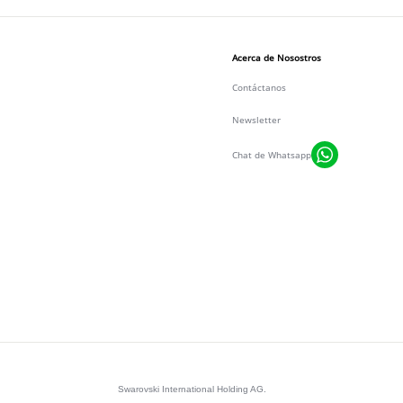
Acerca de Nosostros
Contáctanos
Newsletter
Chat de Whatsapp
Swarovski International Holding AG.