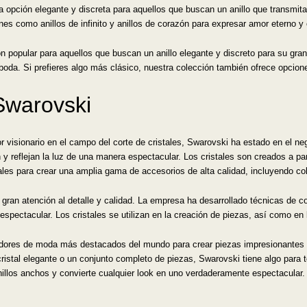
opción elegante y discreta para aquellos que buscan un anillo que transmita 
nes como anillos de infinito y anillos de corazón para expresar amor eterno 
 popular para aquellos que buscan un anillo elegante y discreto para su gran
de boda. Si prefieres algo más clásico, nuestra colección también ofrece opcio
Swarovski
 visionario en el campo del corte de cristales, Swarovski ha estado en el ne
an y reflejan la luz de una manera espectacular. Los cristales son creados a p
ales para crear una amplia gama de accesorios de alta calidad, incluyendo co
ran atención al detalle y calidad. La empresa ha desarrollado técnicas de cor
espectacular. Los cristales se utilizan en la creación de piezas, así como en 
dores de moda más destacados del mundo para crear piezas impresionantes 
istal elegante o un conjunto completo de piezas, Swarovski tiene algo para to
anillos anchos y convierte cualquier look en uno verdaderamente espectacular.