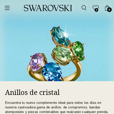
Ordenar por
0
0
Precio más bajo
Precio más alto
Los más vendidos
A - Z
Z - A
Anillos de cristal
Fecha de lanzamiento
Encuentra tu nuevo complemento ideal para todos los días en
Mejor descuento
nuestra cautivadora gama de anillos: de compromiso, bandas
atemporales y piezas combinables que realzarán cualquier prenda,