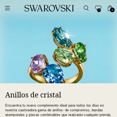
Ordenar por
0
0
Precio más bajo
Precio más alto
Los más vendidos
A - Z
Z - A
Anillos de cristal
Fecha de lanzamiento
Encuentra tu nuevo complemento ideal para todos los días en
Mejor descuento
nuestra cautivadora gama de anillos: de compromiso, bandas
atemporales y piezas combinables que realzarán cualquier prenda,