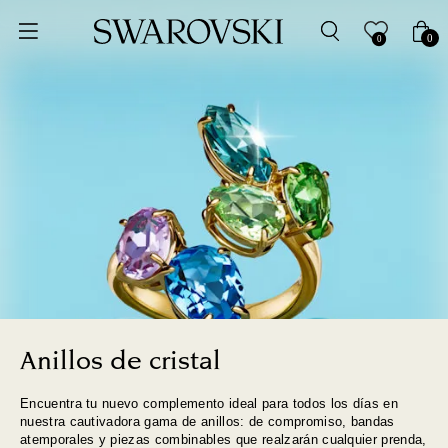
Ordenar por
0
0
Precio más bajo
Precio más alto
Los más vendidos
A - Z
Z - A
Fecha de lanzamiento
Anillos de cristal
Encuentra tu nuevo complemento ideal para todos los días en
Mejor descuento
nuestra cautivadora gama de anillos: de compromiso, bandas
atemporales y piezas combinables que realzarán cualquier prenda,