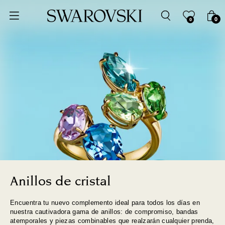
Ordenar por
0
0
Precio más bajo
Precio más alto
Los más vendidos
A - Z
Z - A
Fecha de lanzamiento
Anillos de cristal
Encuentra tu nuevo complemento ideal para todos los días en
Mejor descuento
nuestra cautivadora gama de anillos: de compromiso, bandas
atemporales y piezas combinables que realzarán cualquier prenda,