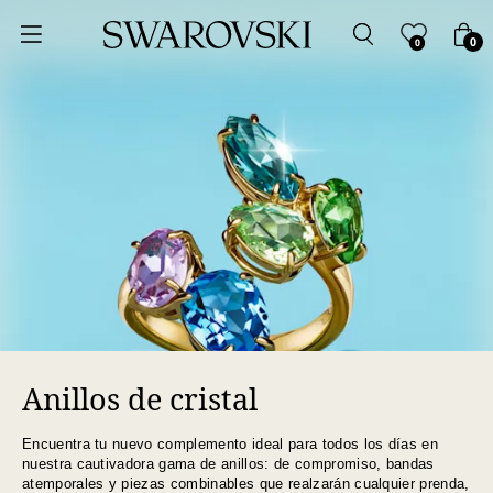
Ordenar por
0
0
Precio más bajo
Precio más alto
Los más vendidos
A - Z
Z - A
Anillos de cristal
Fecha de lanzamiento
Encuentra tu nuevo complemento ideal para todos los días en
Mejor descuento
nuestra cautivadora gama de anillos: de compromiso, bandas
atemporales y piezas combinables que realzarán cualquier prenda,