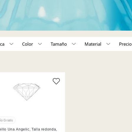
ca
Color
Tamaño
Material
50,000 - 150,000 (1)
Acabado en tono oro rosa (2)
illo Una Angelic, Talla redonda,