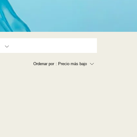
150,000 - 250,000 (1)
Ordenar por
: Precio más bajo
Precio más bajo
Precio más alto
Los más vendidos
A - Z
Z - A
Fecha de lanzamiento
Mejor descuento