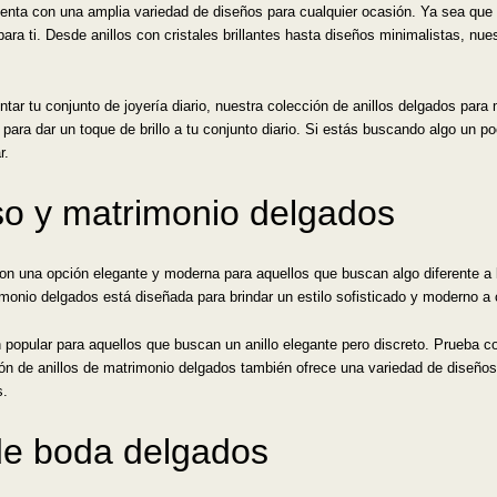
enta con una amplia variedad de diseños para cualquier ocasión. Ya sea que b
ara ti. Desde anillos con cristales brillantes hasta diseños minimalistas, nues
ar tu conjunto de joyería diario, nuestra colección de anillos delgados para
 para dar un toque de brillo a tu conjunto diario. Si estás buscando algo un p
r.
so y matrimonio delgados
n una opción elegante y moderna para aquellos que buscan algo diferente a 
onio delgados está diseñada para brindar un estilo sofisticado y moderno a c
opular para aquellos que buscan un anillo elegante pero discreto. Prueba con
ción de anillos de matrimonio delgados también ofrece una variedad de diseños,
s.
 de boda delgados