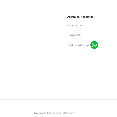
Acerca de Nosostros
Contáctanos
Newsletter
Chat de Whatsapp
Swarovski International Holding AG.