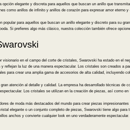
opción elegante y discreta para aquellos que buscan un anillo que transmita 
nes como anillos de infinito y anillos de corazón para expresar amor eterno 
 popular para aquellos que buscan un anillo elegante y discreto para su gran
de boda. Si prefieres algo más clásico, nuestra colección también ofrece opcio
Swarovski
 visionario en el campo del corte de cristales, Swarovski ha estado en el ne
an y reflejan la luz de una manera espectacular. Los cristales son creados a p
ales para crear una amplia gama de accesorios de alta calidad, incluyendo co
ran atención al detalle y calidad. La empresa ha desarrollado técnicas de cor
espectacular. Los cristales se utilizan en la creación de piezas, así como en 
dores de moda más destacados del mundo para crear piezas impresionantes 
istal elegante o un conjunto completo de piezas, Swarovski tiene algo para to
anillos anchos y convierte cualquier look en uno verdaderamente espectacular.