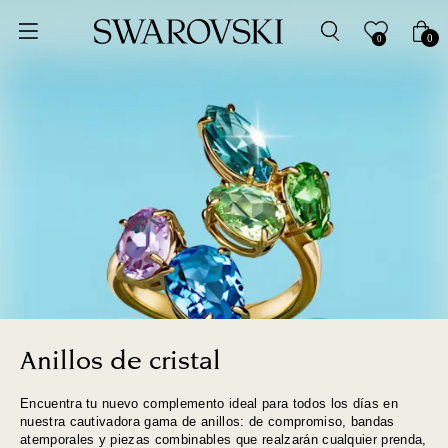
Ordenar por
0
0
Precio más bajo
Precio más alto
Los más vendidos
A - Z
Z - A
Fecha de lanzamiento
Anillos de cristal
Encuentra tu nuevo complemento ideal para todos los días en
Mejor descuento
nuestra cautivadora gama de anillos: de compromiso, bandas
atemporales y piezas combinables que realzarán cualquier prenda,