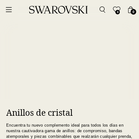
Ordenar por
0
0
Precio más bajo
Precio más alto
Los más vendidos
A - Z
Z - A
Anillos de cristal
Fecha de lanzamiento
Encuentra tu nuevo complemento ideal para todos los días en
Mejor descuento
nuestra cautivadora gama de anillos: de compromiso, bandas
atemporales y piezas combinables que realzarán cualquier prenda,