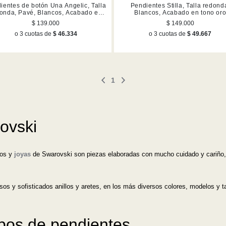
ientes de botón Una Angelic, Talla
Pendientes Stilla, Talla redond
onda, Pavé, Blancos, Acabado en
Blancos, Acabado en tono or
tono oro rosa
$ 139.000
$ 149.000
o 3 cuotas de
$ 46.334
o 3 cuotas de
$ 49.667
1
ovski
ros y
joyas
de Swarovski son piezas elaboradas con mucho cuidado y cariño, 
osos y sofisticados anillos y aretes, en los más diversos colores, modelos y
ipos de pendientes