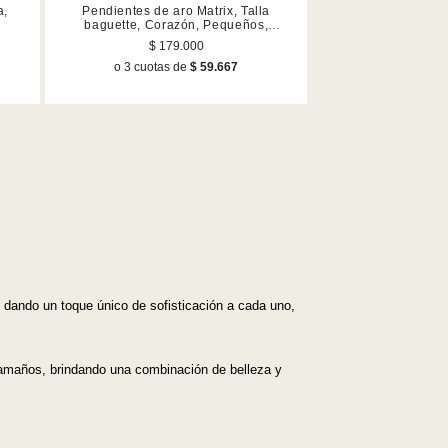
Mejor descuento
a,
Pendientes de aro Matrix, Talla
o
baguette, Corazón, Pequeños,
Blancos, Acabado en rodio
$ 179.000
o 3 cuotas de
$ 59.667
dando un toque único de sofisticación a cada uno,
 tamaños, brindando una combinación de belleza y