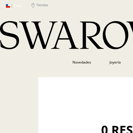
Tiendas
|
Chile
Novedades
Joyería
0 RE