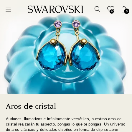
Ordenar por
0
0
Precio más bajo
Precio más alto
Los más vendidos
A - Z
Z - A
Fecha de lanzamiento
Aros de cristal
Audaces, llamativos e infinitamente versátiles, nuestros aros de
Mejor descuento
cristal realzarán tu aspecto, pongas lo que te pongas. Un universo
de aros clásicos y delicados diseños en forma de clip se abren