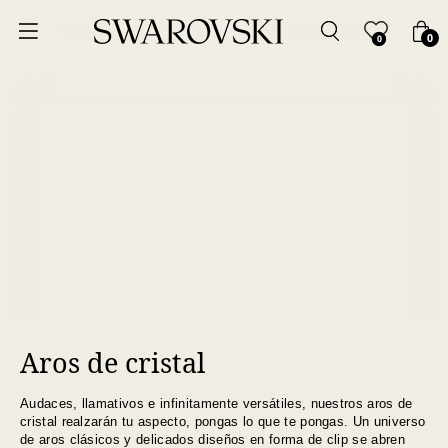
Ordenar por
0
0
Precio más bajo
Precio más alto
Los más vendidos
A - Z
Z - A
Aros de cristal
Fecha de lanzamiento
Audaces, llamativos e infinitamente versátiles, nuestros aros de
Mejor descuento
cristal realzarán tu aspecto, pongas lo que te pongas. Un universo
de aros clásicos y delicados diseños en forma de clip se abren