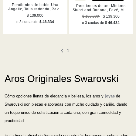
Pendientes de botón Una
Pendientes de aro Minions
Angelic, Talla redonda, Pavé,
Stuart and Banana, Pavé, Mini,
Blancos, Acabado en tono oro
Lilases, Acabado en tono oro
$ 139.000
$ 199.000
$ 139.300
rosa
o 3 cuotas de
$ 46.334
o 3 cuotas de
$ 46.434
1
Aros Originales Swarovski
Cómo opciones llenas de elegancia y belleza, los aros y
joyas
de
Swarovski son piezas elaboradas con mucho cuidado y cariño, dando
un toque único de sofisticación a cada uno, con gran comodidad y
practicidad.
En la tienda oficial de Swarovski encontrarás hermosos y sofisticados