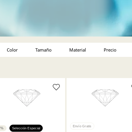
Color
Tamaño
Material
50,000 - 150,000 (3)
150,000 
Acabado en tono oro (1)
Tamaño único (3)
Acabado en rodio (3)
0%