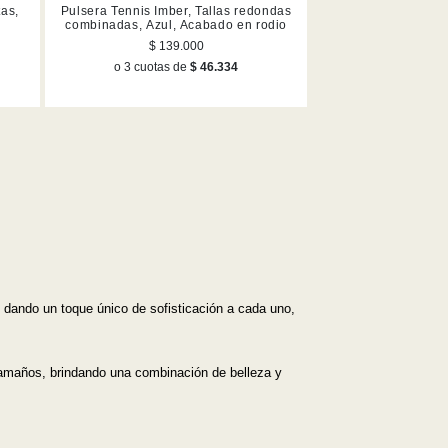
Mejor descuento
tas,
Pulsera Tennis Imber, Tallas redondas
combinadas, Azul, Acabado en rodio
$ 139.000
o 3 cuotas de
$ 46.334
dando un toque único de sofisticación a cada uno,
 tamaños, brindando una combinación de belleza y