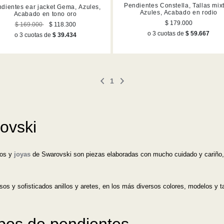
Pendientes Constella, Tallas mix
dientes ear jacket Gema, Azules,
Azules, Acabado en rodio
Acabado en tono oro
$ 179.000
$ 169.000
$ 118.300
o 3 cuotas de
$ 59.667
o 3 cuotas de
$ 39.434
1
ovski
ros y
joyas
de Swarovski son piezas elaboradas con mucho cuidado y cariño, 
osos y sofisticados anillos y aretes, en los más diversos colores, modelos y
ipos de pendientes