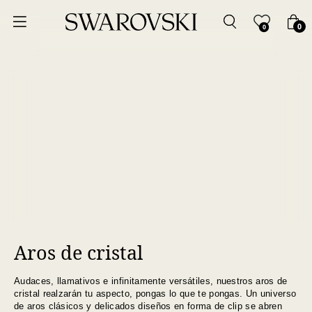
Ordenar por
0
0
Precio más bajo
Precio más alto
Los más vendidos
A - Z
Z - A
Aros de cristal
Fecha de lanzamiento
Audaces, llamativos e infinitamente versátiles, nuestros aros de
Mejor descuento
cristal realzarán tu aspecto, pongas lo que te pongas. Un universo
de aros clásicos y delicados diseños en forma de clip se abren