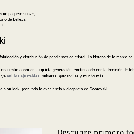
 en un paquete suave;
os o de belleza;
ve.
ki
abricación y distribución de pendientes de cristal. La historia de la marca se
cuentra ahora en su quinta generación, continuando con la tradición de fabri
luye
anillos ajustables
, pulseras, gargantillas y mucho más.
o a su look, ¡con toda la excelencia y elegancia de Swarovski!
Descubre primero to