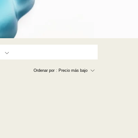
Ordenar por
: Precio más bajo
Precio más bajo
Precio más alto
Los más vendidos
A - Z
Z - A
Fecha de lanzamiento