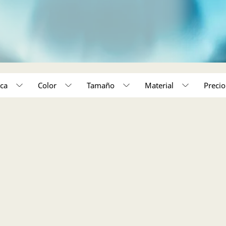
ca
Color
Tamaño
Material
50,000 - 150,000 (1)
o unico (1)
Acabado en rodio (1)