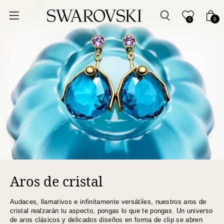
Ordenar por
0
0
Precio más bajo
Precio más alto
Los más vendidos
A - Z
Z - A
Aros de cristal
Fecha de lanzamiento
Audaces, llamativos e infinitamente versátiles, nuestros aros de
Mejor descuento
cristal realzarán tu aspecto, pongas lo que te pongas. Un universo
de aros clásicos y delicados diseños en forma de clip se abren