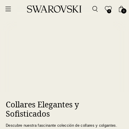
Ordenar por
0
0
Precio más bajo
Precio más alto
Los más vendidos
A - Z
Z - A
Collares Elegantes y
Fecha de lanzamiento
Sofisticados
Mejor descuento
Descubre nuestra fascinante colección de collares y colgantes.