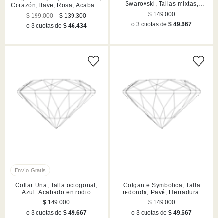
Swarovski, Tallas mixtas,
Corazón, llave, Rosa, Acabado
Libélula, Lilas, Acabado en
en tono oro
$ 149.000
$ 199.000
$ 139.300
rodio
o 3 cuotas de
$ 49.667
o 3 cuotas de
$ 46.434
Collar Una, Talla octogonal,
Colgante Symbolica, Talla
Azul, Acabado en rodio
redonda, Pavé, Herradura,
Azul, Acabado en rodio
$ 149.000
$ 149.000
o 3 cuotas de
$ 49.667
o 3 cuotas de
$ 49.667