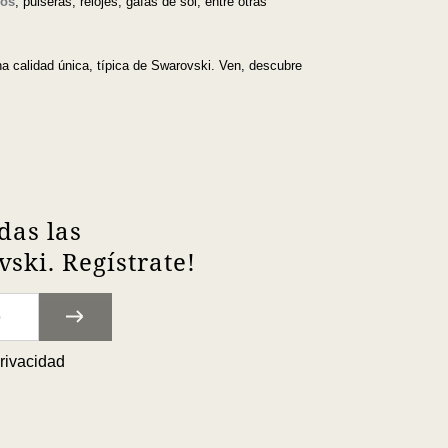
los
, pulseras, relojes, gafas de sol, entre otras
una calidad única, típica de Swarovski. Ven, descubre
das las
ski. Regístrate!
privacidad