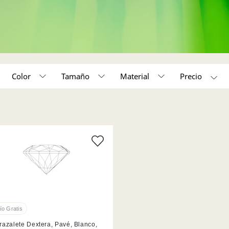
Color
Tamaño
Material
Acabado en tono oro rosa (1)
Acabado en rodio (1)
razalete Dextera, Pavé, Blanco,