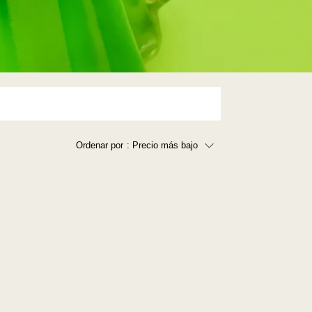
Ordenar por
: Precio más bajo
Precio más bajo
Precio más alto
Los más vendidos
A - Z
Z - A
Fecha de lanzamiento
Mejor descuento