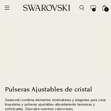
Ordenar por
0
0
Precio más bajo
Precio más alto
Los más vendidos
A - Z
Z - A
Fecha de lanzamiento
Pulseras Ajustables de cristal
Swarovski combina elementos minimalistas y elegantes para crear
Mejor descuento
brazaletes y pulseras ajustables absurdamente hermosas y
sofisticadas. Descubre nuestras colecciones.