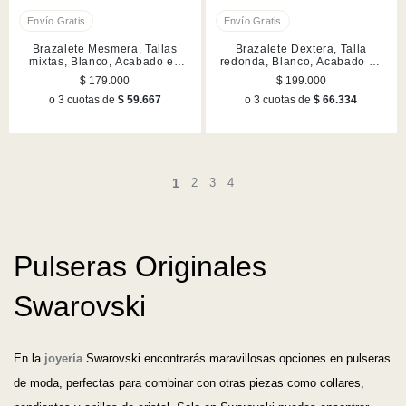
Brazalete Mesmera, Tallas
Brazalete Dextera, Talla
mixtas, Blanco, Acabado en
redonda, Blanco, Acabado en
rodio
tono oro
$ 179.000
$ 199.000
o 3 cuotas de
$ 59.667
o 3 cuotas de
$ 66.334
1
2
3
4
Pulseras Originales
Swarovski
En la
joyería
Swarovski encontrarás maravillosas opciones en pulseras
de moda, perfectas para combinar con otras piezas como collares,