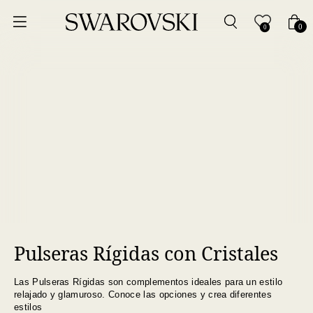
Ordenar por
0
0
Precio más bajo
Precio más alto
Los más vendidos
A - Z
Z - A
Pulseras Rígidas con Cristales
Fecha de lanzamiento
Las Pulseras Rígidas son complementos ideales para un estilo
Mejor descuento
relajado y glamuroso. Conoce las opciones y crea diferentes
estilos