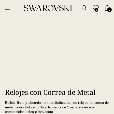
Ordenar por
0
0
Precio más bajo
Precio más alto
Los más vendidos
A - Z
Z - A
Relojes con Correa de Metal
Fecha de lanzamiento
Bellos, finos y absurdamente sofisticados, los relojes de correa de
Mejor descuento
metal llevan todo el brillo y la magia de Swarovski en una
composición única e inovadora.