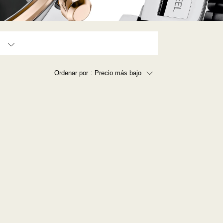
Ordenar por
: Precio más bajo
Precio más bajo
Precio más alto
Los más vendidos
A - Z
Z - A
Fecha de lanzamiento
Mejor descuento