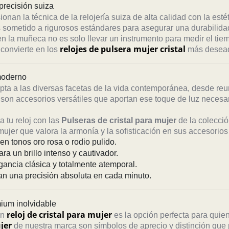
 precisión suiza
ionan la técnica de la relojería suiza de alta calidad con la esté
 sometido a rigurosos estándares para asegurar una durabilidad
n la muñeca no es solo llevar un instrumento para medir el tie
relojes de pulsera mujer cristal
 convierte en los
más deseado
 moderno
ta a las diversas facetas de la vida contemporánea, desde re
son accesorios versátiles que aportan ese toque de luz necesar
 tu reloj con las
Pulseras de cristal para mujer
de la colecció
ujer que valora la armonía y la sofisticación en sus accesorio
n tonos oro rosa o rodio pulido.
ra un brillo intenso y cautivador.
gancia clásica y totalmente atemporal.
an una precisión absoluta en cada minuto.
mium inolvidable
reloj de cristal para mujer
un
es la opción perfecta para quie
jer
de nuestra marca son símbolos de aprecio y distinción que 