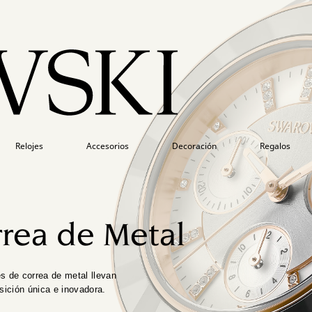
Relojes
Accesorios
Decoración
Regalos
rrea de Metal
es de correa de metal llevan
sición única e inovadora.