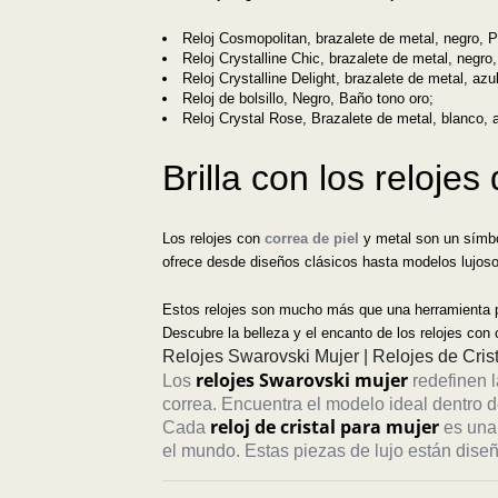
Reloj Cosmopolitan, brazalete de metal, negro, 
Reloj Crystalline Chic, brazalete de metal, negro
Reloj Crystalline Delight, brazalete de metal, azu
Reloj de bolsillo, Negro, Baño tono oro;
Reloj Crystal Rose, Brazalete de metal, blanco, 
Brilla con los reloje
Los relojes con
correa de piel
y metal son un símbo
ofrece desde diseños clásicos hasta modelos lujos
Estos relojes son mucho más que una herramienta par
Descubre la belleza y el encanto de los relojes con 
Relojes Swarovski Mujer | Relojes de Cri
relojes Swarovski mujer
Los
redefinen l
correa. Encuentra el modelo ideal dentro 
reloj de cristal para mujer
Cada
es una 
el mundo. Estas piezas de lujo están dise