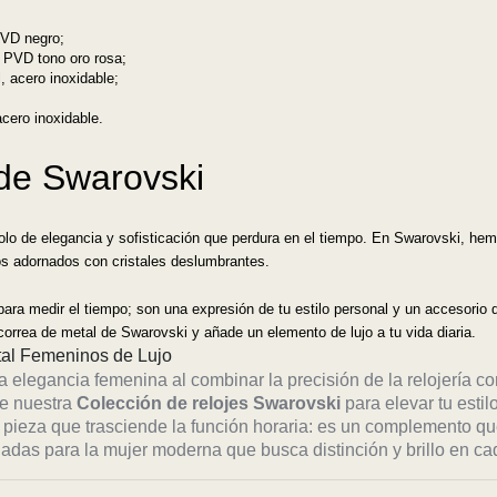
PVD negro;
, PVD tono oro rosa;
l, acero inoxidable;
acero inoxidable.
s de Swarovski
lo de elegancia y sofisticación que perdura en el tiempo. En Swarovski, hem
os adornados con cristales deslumbrantes.
a medir el tiempo; son una expresión de tu estilo personal y un accesorio qu
correa de metal de Swarovski y añade un elemento de lujo a tu vida diaria.
stal Femeninos de Lujo
a elegancia femenina al combinar la precisión de la relojería co
de nuestra
Colección de relojes Swarovski
para elevar tu estilo
pieza que trasciende la función horaria: es un complemento qu
ñadas para la mujer moderna que busca distinción y brillo en c