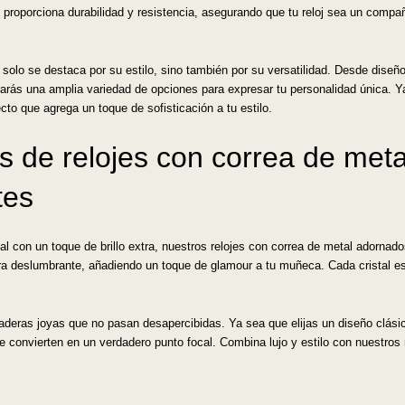
 proporciona durabilidad y resistencia, asegurando que tu reloj sea un compa
o solo se destaca por su estilo, sino también por su versatilidad. Desde dis
rás una amplia variedad de opciones para expresar tu personalidad única. Ya
to que agrega un toque de sofisticación a tu estilo.
nes de relojes con correa de me
tes
l con un toque de brillo extra, nuestros relojes con correa de metal adornado
ra deslumbrante, añadiendo un toque de glamour a tu muñeca. Cada cristal 
daderas joyas que no pasan desapercibidas. Ya sea que elijas un diseño clás
 convierten en un verdadero punto focal. Combina lujo y estilo con nuestros r