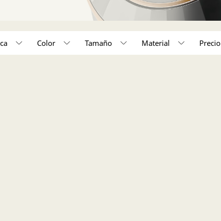
ca
Color
Tamaño
Material
450,000 - 550,000 (1)
o unico (1)
Acero inoxidable (1)