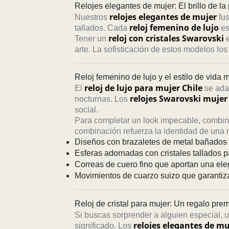
Relojes elegantes de mujer: El brillo de la
relojes elegantes de mujer
Nuestros
fus
reloj femenino de lujo
tallados. Cada
es
reloj con cristales Swarovski
Tener un
e
arte. La sofisticación de estos modelos los
Reloj femenino de lujo y el estilo de vida
reloj de lujo para mujer Chile
El
se adap
relojes Swarovski mujer
nocturnas. Los
social.
Para completar un look impecable, combina
combinación refuerza la identidad de una m
Diseños con brazaletes de metal bañados e
Esferas adornadas con cristales tallados pa
Correas de cuero fino que aportan una ele
Movimientos de cuarzo suizo que garantiz
Reloj de cristal para mujer: Un regalo pre
Si buscas sorprender a alguien especial, 
relojes elegantes de mu
significado. Los