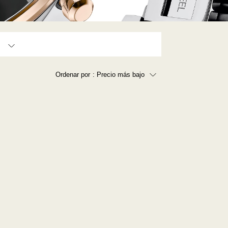
450,000 - 550,000 (1)
Ordenar por
: Precio más bajo
Precio más bajo
Precio más alto
Los más vendidos
A - Z
Z - A
Fecha de lanzamiento
Mejor descuento