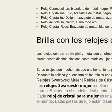
Reloj Cosmopolitan, brazalete de metal, negro, 
Reloj Crystalline Chic, brazalete de metal, negro
Reloj Crystalline Delight, brazalete de metal, azu
Reloj de bolsillo, Negro, Baño tono oro;
Reloj Crystal Rose, Brazalete de metal, blanco, 
Brilla con los reloje
Los relojes con
correa de piel
y metal son un símbo
ofrece desde diseños clásicos hasta modelos lujos
Estos relojes son mucho más que una herramienta par
Descubre la belleza y el encanto de los relojes con 
Relojes Swarovski Mujer | Relojes de Cri
relojes Swarovski mujer
Los
redefinen l
correa. Encuentra el modelo ideal dentro 
reloj de cristal para mujer
Cada
es una 
el mundo. Estas piezas de lujo están dise