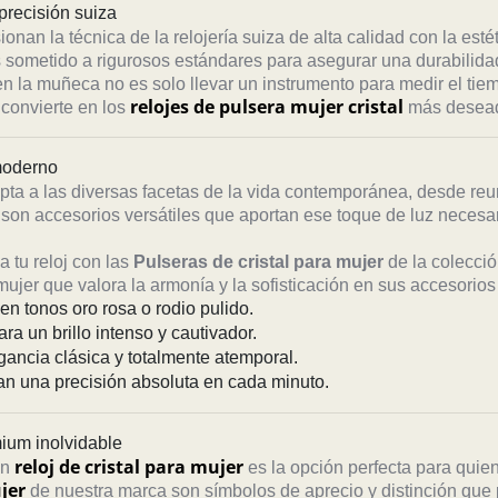
 precisión suiza
ionan la técnica de la relojería suiza de alta calidad con la esté
 sometido a rigurosos estándares para asegurar una durabilidad
n la muñeca no es solo llevar un instrumento para medir el tie
relojes de pulsera mujer cristal
 convierte en los
más deseado
 moderno
ta a las diversas facetas de la vida contemporánea, desde re
son accesorios versátiles que aportan ese toque de luz necesar
 tu reloj con las
Pulseras de cristal para mujer
de la colecció
ujer que valora la armonía y la sofisticación en sus accesorio
n tonos oro rosa o rodio pulido.
ra un brillo intenso y cautivador.
gancia clásica y totalmente atemporal.
an una precisión absoluta en cada minuto.
mium inolvidable
reloj de cristal para mujer
un
es la opción perfecta para quie
jer
de nuestra marca son símbolos de aprecio y distinción que 