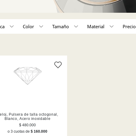
ca
Color
Tamaño
Material
350,000 - 450,000 (1)
o unico (1)
Acero inoxidable (2)
Tamaño único (1)
eloj, Pulsera de talla octogonal,
Blanco, Acero inoxidable
$ 480.000
o 3 cuotas de
$ 160.000