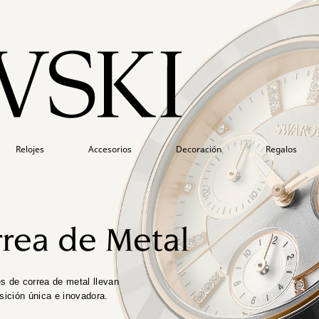
Relojes
Accesorios
Decoración
Regalos
rrea de Metal
es de correa de metal llevan
sición única e inovadora.