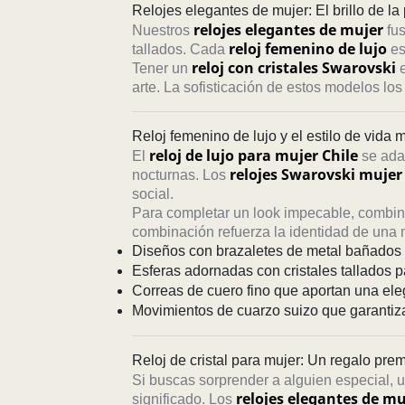
Relojes elegantes de mujer: El brillo de la
relojes elegantes de mujer
Nuestros
fus
reloj femenino de lujo
tallados. Cada
es
reloj con cristales Swarovski
Tener un
e
arte. La sofisticación de estos modelos los
Reloj femenino de lujo y el estilo de vida
reloj de lujo para mujer Chile
El
se adap
relojes Swarovski mujer
nocturnas. Los
social.
Para completar un look impecable, combina
combinación refuerza la identidad de una m
Diseños con brazaletes de metal bañados e
Esferas adornadas con cristales tallados pa
Correas de cuero fino que aportan una ele
Movimientos de cuarzo suizo que garantiz
Reloj de cristal para mujer: Un regalo pre
Si buscas sorprender a alguien especial, 
relojes elegantes de mu
significado. Los