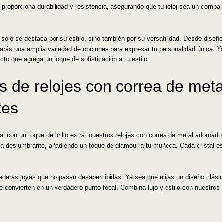
 proporciona durabilidad y resistencia, asegurando que tu reloj sea un compa
o solo se destaca por su estilo, sino también por su versatilidad. Desde dis
rás una amplia variedad de opciones para expresar tu personalidad única. Ya
to que agrega un toque de sofisticación a tu estilo.
nes de relojes con correa de me
tes
l con un toque de brillo extra, nuestros relojes con correa de metal adornado
ra deslumbrante, añadiendo un toque de glamour a tu muñeca. Cada cristal 
daderas joyas que no pasan desapercibidas. Ya sea que elijas un diseño clás
 convierten en un verdadero punto focal. Combina lujo y estilo con nuestros r