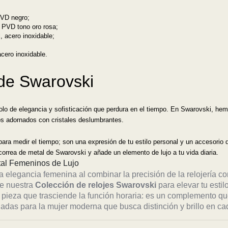
PVD negro;
, PVD tono oro rosa;
l, acero inoxidable;
acero inoxidable.
s de Swarovski
lo de elegancia y sofisticación que perdura en el tiempo. En Swarovski, hem
os adornados con cristales deslumbrantes.
a medir el tiempo; son una expresión de tu estilo personal y un accesorio qu
correa de metal de Swarovski y añade un elemento de lujo a tu vida diaria.
stal Femeninos de Lujo
a elegancia femenina al combinar la precisión de la relojería co
de nuestra
Colección de relojes Swarovski
para elevar tu estilo
pieza que trasciende la función horaria: es un complemento qu
ñadas para la mujer moderna que busca distinción y brillo en c