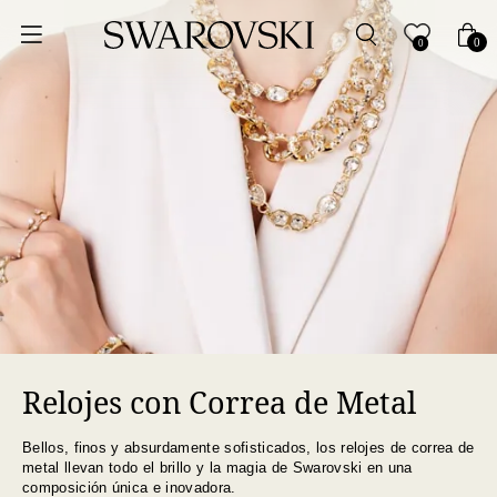
Ordenar por
0
0
Precio más bajo
Precio más alto
Los más vendidos
A - Z
Z - A
Relojes con Correa de Metal
Fecha de lanzamiento
Bellos, finos y absurdamente sofisticados, los relojes de correa de
Mejor descuento
metal llevan todo el brillo y la magia de Swarovski en una
composición única e inovadora.