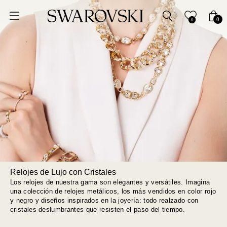
Ordenar por
0
0
Precio más bajo
Precio más alto
Los más vendidos
A - Z
Z - A
Relojes de Lujo con Cristales
Fecha de lanzamiento
Los relojes de nuestra gama son elegantes y versátiles. Imagina
una colección de relojes metálicos, los más vendidos en color rojo
y negro y diseños inspirados en la joyería: todo realzado con
Mejor descuento
cristales deslumbrantes que resisten el paso del tiempo.