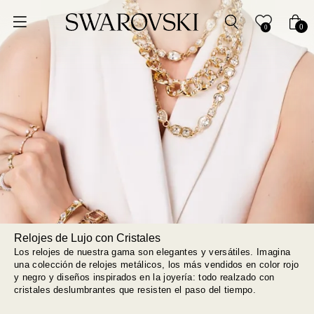
Ordenar por
0
0
Precio más bajo
Precio más alto
Los más vendidos
A - Z
Z - A
Relojes de Lujo con Cristales
Fecha de lanzamiento
Los relojes de nuestra gama son elegantes y versátiles. Imagina
una colección de relojes metálicos, los más vendidos en color rojo
y negro y diseños inspirados en la joyería: todo realzado con
Mejor descuento
cristales deslumbrantes que resisten el paso del tiempo.