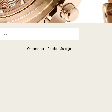
350,000 - 450,000 (2)
Ordenar por
: Precio más bajo
Precio más bajo
Precio más alto
Los más vendidos
A - Z
Z - A
Fecha de lanzamiento
Mejor descuento