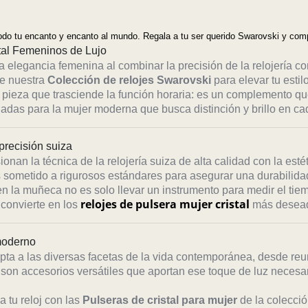
odo tu encanto y encanto al mundo. Regala a tu ser querido Swarovski y compar
stal Femeninos de Lujo
a elegancia femenina al combinar la precisión de la relojería co
de nuestra
Colección de relojes Swarovski
para elevar tu estilo
pieza que trasciende la función horaria: es un complemento qu
ñadas para la mujer moderna que busca distinción y brillo en c
 precisión suiza
ionan la técnica de la relojería suiza de alta calidad con la esté
 sometido a rigurosos estándares para asegurar una durabilidad
n la muñeca no es solo llevar un instrumento para medir el tie
relojes de pulsera mujer cristal
 convierte en los
más deseado
 moderno
ta a las diversas facetas de la vida contemporánea, desde re
son accesorios versátiles que aportan ese toque de luz necesar
 tu reloj con las
Pulseras de cristal para mujer
de la colecció