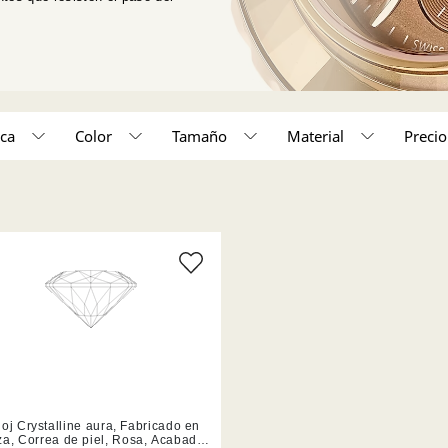
ca
Color
Tamaño
Material
250,000 - 350,000 (1)
o único (2)
Acabado en tono oro rosa (2)
oj Crystalline aura, Fabricado en
za, Correa de piel, Rosa, Acabado