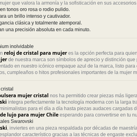
ujer que valora la armonía y la sofisticación en sus accesorio
n tonos oro rosa o rodio pulido.
ra un brillo intenso y cautivador.
gancia clásica y totalmente atemporal.
an una precisión absoluta en cada minuto.
mium inolvidable
reloj de cristal para mujer
un
es la opción perfecta para quie
jer
de nuestra marca son símbolos de aprecio y distinción que 
ntado en nuestro icónico empaque azul de la marca, listo para
rios, cumpleaños o hitos profesionales importantes de la mujer 
cristal
pulsera mujer cristal
nos ha permitido crear piezas más ligera
ski
integra perfectamente la tecnología moderna con la larga trad
inimalistas para el día a día hasta piezas audaces cargadas d
 de lujo para mujer Chile
esperando para convertirse en tu nu
stales Swarovski
ski
, inviertes en una pieza respaldada por décadas de maestría
splandor característico gracias a las técnicas de engaste exclu