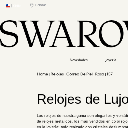
Tiendas
|
Chile
Novedades
Joyería
Relojes
Correa De Piel
Rosa
157
Relojes de Lujo
Los relojes de nuestra gama son elegantes y versát
de relojes metálicos, los más vendidos en color roj
en la joyería: todo realzado con cristales deslumbra