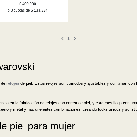
en tono oro rosa
$ 400.000
o 3 cuotas de
$ 133.334
1
warovski
n de
relojes
de piel. Estos relojes son cómodos y ajustables y combinan con lo
ncia en la fabricación de relojes con correa de piel, y este mes llega con un
cuero y metal y haz diferentes combinaciones, creando looks únicos y sofisti
de piel para mujer