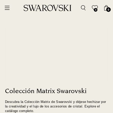
Ordenar por
0
0
Precio más bajo
Precio más alto
Los más vendidos
A - Z
Z - A
Fecha de lanzamiento
Colección Matrix Swarovski
Descubra la Colección Matrix de Swarovski y déjese hechizar por
Mejor descuento
la creatividad y el lujo de los accesorios de cristal. Explore el
catálogo completo.