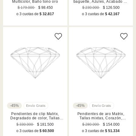
Multicolor, Baño tono oro
baguette, Azules, Acabado en
rutenio
$ 179.000
$ 98.450
$ 230.000
$ 126.500
o 3 cuotas de
$ 32.817
o 3 cuotas de
$ 42.167
-45%
-45%
Pendientes de clip Matrix,
Pendientes de aro Matrix,
Degradado de color, Tallas
Tallas mixtas, Corazón,
redondas, Morados, Acabado
Blancos, Acabado en rodio
$ 330.000
$ 181.500
$ 280.000
$ 154.000
en rodio
o 3 cuotas de
$ 60.500
o 3 cuotas de
$ 51.334