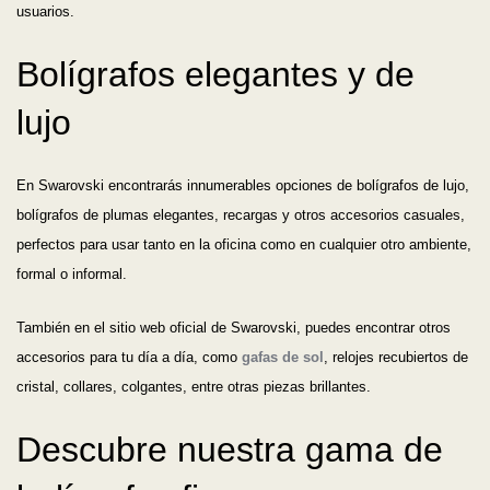
usuarios.
Los más vendidos
Bolígrafos elegantes y de
A - Z
lujo
Z - A
En Swarovski encontrarás innumerables opciones de bolígrafos de lujo,
Fecha de lanzamiento
bolígrafos de plumas elegantes, recargas y otros accesorios casuales,
perfectos para usar tanto en la oficina como en cualquier otro ambiente,
Mejor descuento
formal o informal.
También en el sitio web oficial de Swarovski, puedes encontrar otros
accesorios para tu día a día, como
gafas de sol
, relojes recubiertos de
cristal, collares, colgantes, entre otras piezas brillantes.
Descubre nuestra gama de