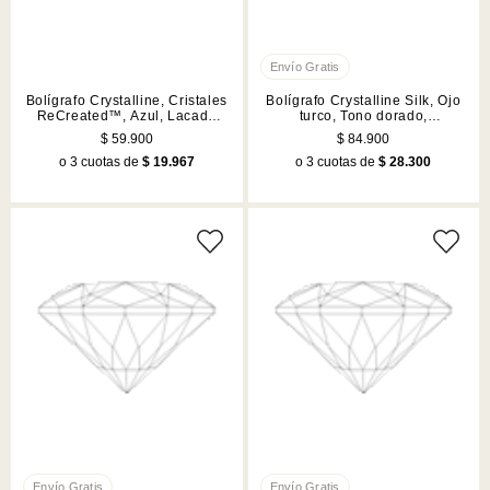
Bolígrafo Crystalline, Cristales
Bolígrafo Crystalline Silk, Ojo
ReCreated™, Azul, Lacado
turco, Tono dorado,
azul, acabado en tono
Combinación de acabados
$ 59.900
$ 84.900
cromado
metálicos
o 3 cuotas de
$ 19.967
o 3 cuotas de
$ 28.300