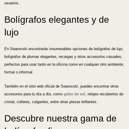
usuarios.
Los más vendidos
Bolígrafos elegantes y de
A - Z
lujo
Z - A
En Swarovski encontrarás innumerables opciones de bolígrafos de lujo,
Fecha de lanzamiento
bolígrafos de plumas elegantes, recargas y otros accesorios casuales,
perfectos para usar tanto en la oficina como en cualquier otro ambiente,
Mejor descuento
formal o informal.
También en el sitio web oficial de Swarovski, puedes encontrar otros
accesorios para tu día a día, como
gafas de sol
, relojes recubiertos de
cristal, collares, colgantes, entre otras piezas brillantes.
Descubre nuestra gama de