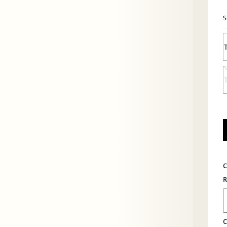
S
C
R