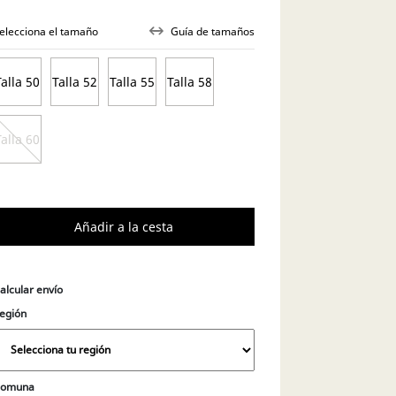
elecciona el tamaño
Guía de tamaños
Talla 50
Talla 52
Talla 55
Talla 58
Talla 60
alcular envío
egión
Comuna