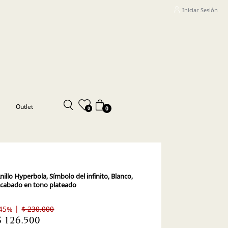
Iniciar Sesión
Outlet
0
0
nillo Hyperbola, Símbolo del infinito, Blanco,
cabado en tono plateado
45% |
$ 230.000
$ 126.500