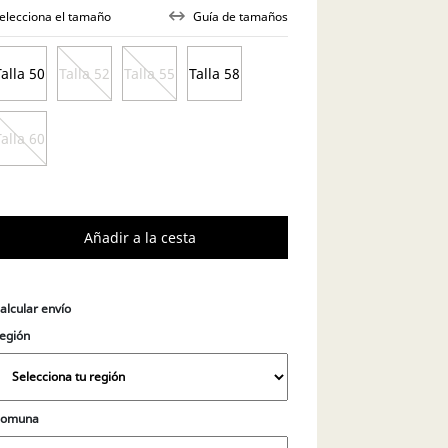
elecciona el tamaño
Guía de tamaños
Talla 50
Talla 52
Talla 55
Talla 58
Talla 60
alcular envío
egión
Comuna