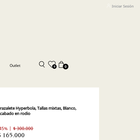
Iniciar Sesión
Outlet
0
0
razalete Hyperbola, Tallas mixtas, Blanco,
cabado en rodio
45% |
$ 300.000
$ 165.000