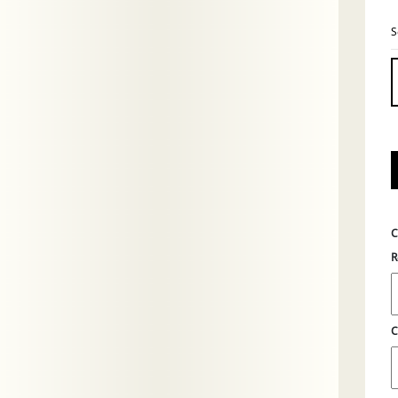
S
C
R