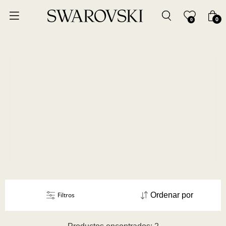
Ordenar por
0
0
Precio más bajo
Precio más alto
Los más vendidos
A - Z
Z - A
Fecha de lanzamiento
Filtros
Ordenar por
Mejor descuento