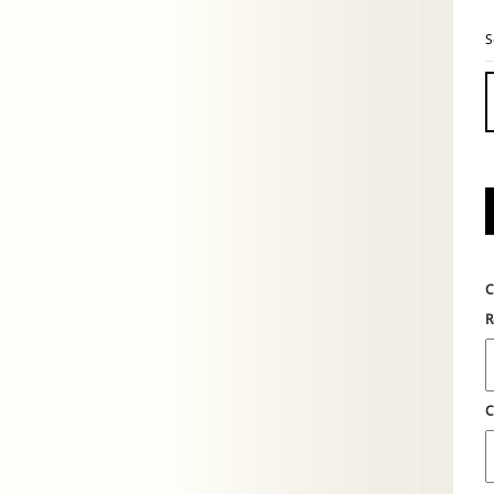
S
C
R