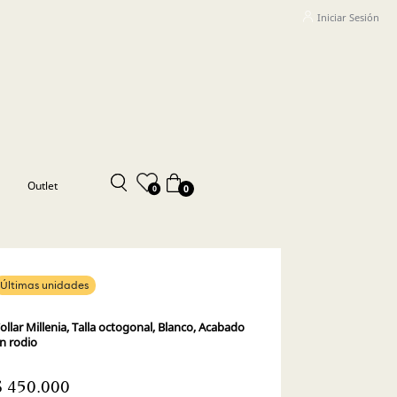
Iniciar Sesión
Outlet
0
0
Últimas unidades
ollar Millenia, Talla octogonal, Blanco, Acabado
n rodio
$ 450.000