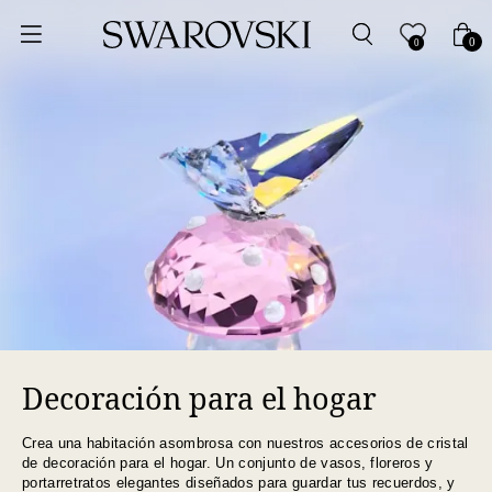
Ordenar por
0
0
Precio más bajo
Precio más alto
Los más vendidos
A - Z
Z - A
Decoración para el hogar
Fecha de lanzamiento
Crea una habitación asombrosa con nuestros accesorios de cristal
Mejor descuento
de decoración para el hogar. Un conjunto de vasos, floreros y
portarretratos elegantes diseñados para guardar tus recuerdos, y