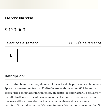
Florere Narciso
$ 139.000
Selecciona el tamaño
Guía de tamaños
Descripción:
Este deslumbrante narciso, visión emblemática de la primavera, celebra una
época de nuevos comienzos. El diseño está elaborado con 632 facetas y
cobra vida con pétalos transparentes, un centro de color amarillo brillante y
un tallo brillante de metal lacado en verde. Disfruta de este narciso como
una maravillosa pieza decorativa para dar la bienvenida a la nueva
estación. Objeto decorativo. No es un juguete. No apto para menores de 15