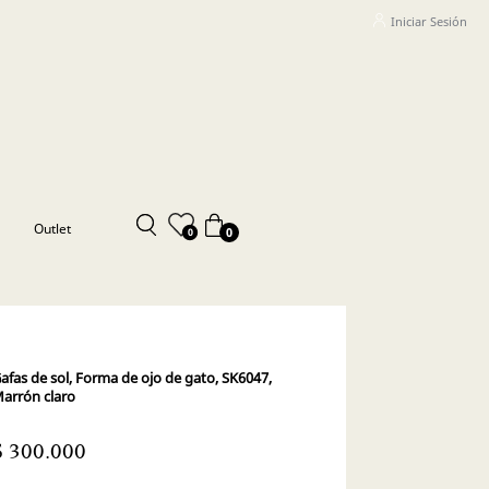
Iniciar Sesión
Outlet
0
0
afas de sol, Forma de ojo de gato, SK6047,
arrón claro
$ 300.000