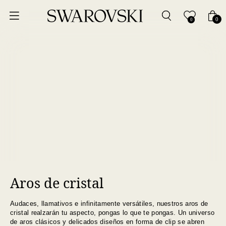
Ordenar por
0
0
Precio más bajo
Precio más alto
Los más vendidos
A - Z
Z - A
Aros de cristal
Fecha de lanzamiento
Audaces, llamativos e infinitamente versátiles, nuestros aros de
Mejor descuento
cristal realzarán tu aspecto, pongas lo que te pongas. Un universo
de aros clásicos y delicados diseños en forma de clip se abren