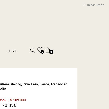
Iniciar Sesión
Outlet
0
0
ulsera Lifelong, Pavé, Lazo, Blanca, Acabado en
odio
35% |
$ 109.000
$ 70.850