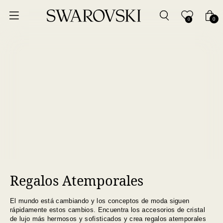
Ordenar por
0
0
Precio más bajo
Precio más alto
Los más vendidos
A - Z
Z - A
Regalos Atemporales
Fecha de lanzamiento
El mundo está cambiando y los conceptos de moda siguen
Mejor descuento
rápidamente estos cambios. Encuentra los accesorios de cristal
de lujo más hermosos y sofisticados y crea regalos atemporales