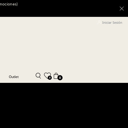
omociones)
Iniciar Sesión
Outlet
0
0