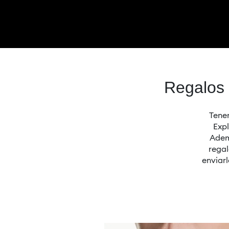
Regalos 
Tenem
Expl
Adem
regal
enviarl