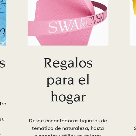
s
Regalos
para el
hogar
tre
su
Desde encantadoras figuritas de
temática de naturaleza, hasta
e
elegantes vajillas en colores