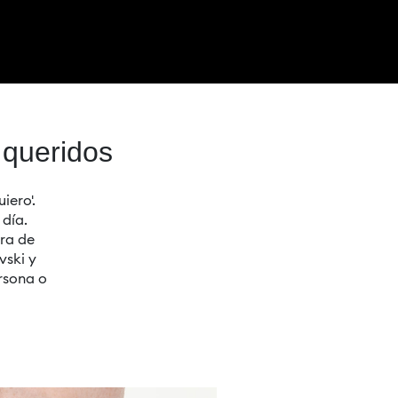
 queridos
iero'.
 día.
ra de
vski y
ersona o